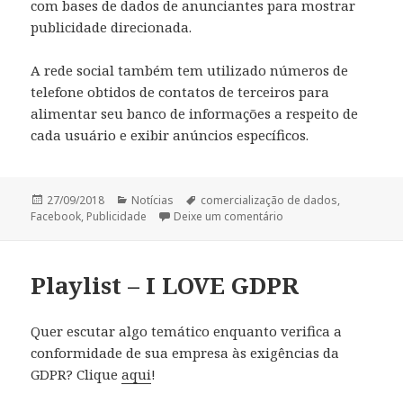
com bases de dados de anunciantes para mostrar
publicidade direcionada.
A rede social também tem utilizado números de
telefone obtidos de contatos de terceiros para
alimentar seu banco de informações a respeito de
cada usuário e exibir anúncios específicos.
Publicado
Categorias
Tags
27/09/2018
Notícias
comercialização de dados
,
em
em Facebook utiliza da
Facebook
,
Publicidade
Deixe um comentário
Playlist – I LOVE GDPR
Quer escutar algo temático enquanto verifica a
conformidade de sua empresa às exigências da
GDPR? Clique
aqui
!