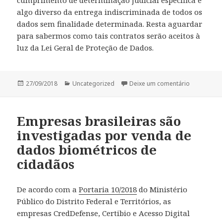
cumprimento de determinação judicial específica é
algo diverso da entrega indiscriminada de todos os
dados sem finalidade determinada. Resta aguardar
para sabermos como tais contratos serão aceitos à
luz da Lei Geral de Proteção de Dados.
Publicado
Categorias
em TJRJ e 
27/09/2018
Uncategorized
Deixe um comentário
em
Empresas brasileiras são
investigadas por venda de
dados biométricos de
cidadãos
De acordo com a
Portaria 10/2018
do Ministério
Público do Distrito Federal e Territórios, as
empresas CredDefense, Certibio e Acesso Digital