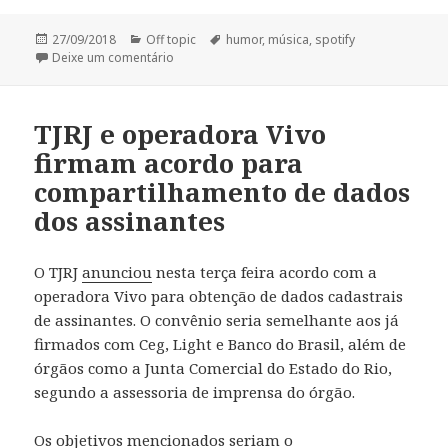
Publicado
Categorias
Tags
27/09/2018
Off topic
humor
,
música
,
spotify
em
em Playlist – I LOVE GDPR
Deixe um comentário
TJRJ e operadora Vivo
firmam acordo para
compartilhamento de dados
dos assinantes
O TJRJ
anunciou
nesta terça feira acordo com a
operadora Vivo para obtenção de dados cadastrais
de assinantes. O convênio seria semelhante aos já
firmados com Ceg, Light e Banco do Brasil, além de
órgãos como a Junta Comercial do Estado do Rio,
segundo a assessoria de imprensa do órgão.
Os objetivos mencionados seriam o