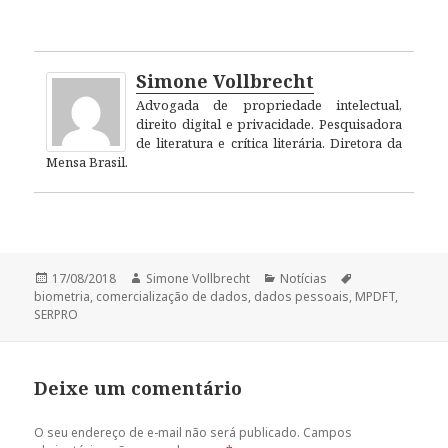
Simone Vollbrecht
Advogada de propriedade intelectual,
direito digital e privacidade. Pesquisadora
de literatura e crítica literária. Diretora da
Mensa Brasil.
Publicado
Autor
Categorias
Tags
17/08/2018
Simone Vollbrecht
Notícias
em
biometria
,
comercialização de dados
,
dados pessoais
,
MPDFT
,
SERPRO
Deixe um comentário
O seu endereço de e-mail não será publicado.
Campos