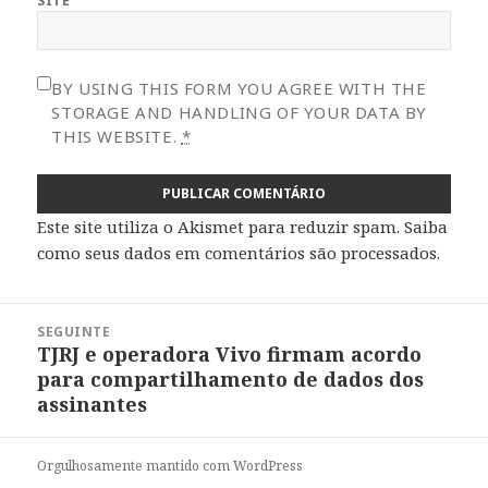
SITE
BY USING THIS FORM YOU AGREE WITH THE
STORAGE AND HANDLING OF YOUR DATA BY
THIS WEBSITE.
*
Este site utiliza o Akismet para reduzir spam.
Saiba
como seus dados em comentários são processados
.
Navegação
SEGUINTE
de
TJRJ e operadora Vivo firmam acordo
Próximo
Post
para compartilhamento de dados dos
post:
assinantes
Orgulhosamente mantido com WordPress